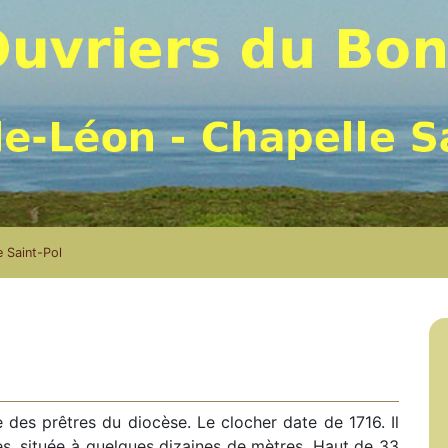
 Saint-Pol
e des prêtres du diocèse. Le clocher date de 1716. Il
es, située à quelques dizaines de mètres. Haut de 33