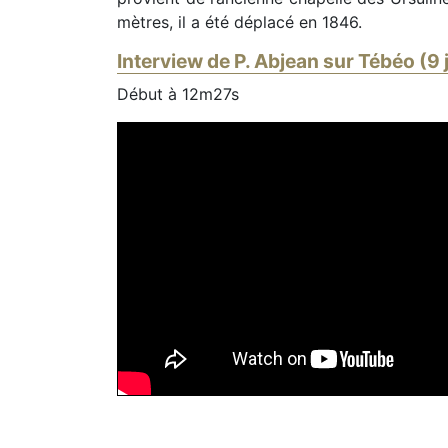
mètres, il a été déplacé en 1846.
Interview de P. Abjean sur Tébéo (9 
Début à 12m27s